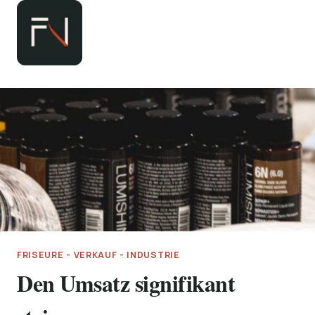
Zum
Inhalt
springen
FRISEURE - VERKAUF - INDUSTRIE
Den Umsatz signifikant