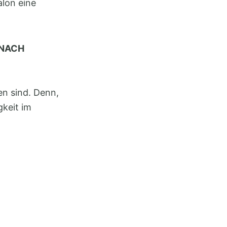
alon eine
 NACH
en sind. Denn,
gkeit im