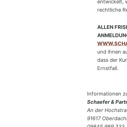
entwickelt, 
rechtliche 
ALLEN FRI
ANMELDUNG
WWW.SCHA
und ihnen a
dass der Kun
Ernstfall.
Informationen z
Schaefer & Part
An der Hochstra
91617 Oberdach
09845 989 333