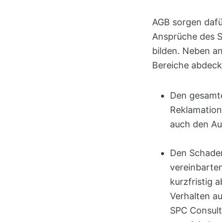
AGB sorgen dafür
Ansprüche des Sa
bilden. Neben a
Bereiche abdec
Den gesamten
Reklamation
auch den Au
Den Schaden
vereinbarte
kurzfristig 
Verhalten a
SPC Consult