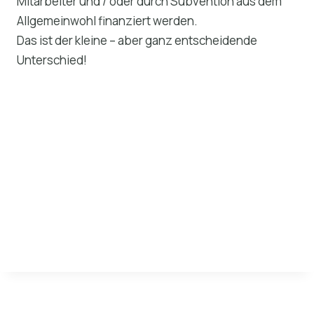
Mitarbeiter und / oder durch Subvention aus dem
Allgemeinwohl finanziert werden.
Das ist der kleine – aber ganz entscheidende
Unterschied!
<img
src=”http://vg01.met.vgwort.de/na/d9e589671a6c
49a78307e3578e9d973e” width=”1″ height=”1″
alt=””>