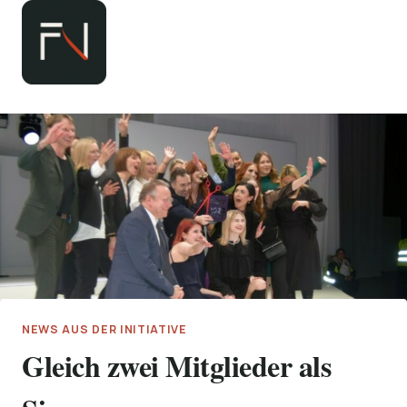
Zum
Inhalt
springen
NEWS AUS DER INITIATIVE
Gleich zwei Mitglieder als