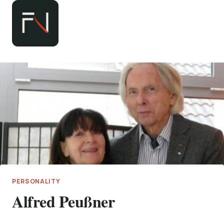
Zum
Inhalt
springen
PERSONALITY
Alfred Peußner