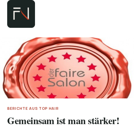
Zum
Inhalt
springen
BERICHTE AUS TOP HAIR
Gemeinsam ist man stärker!