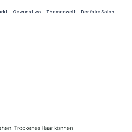
arkt
Gewusst wo
Themenwelt
Der faire Salon
drehen. Trockenes Haar können