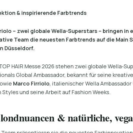
ektion & inspirierende Farbtrends
iolo – zwei globale Wella-Superstars – bringen in 
tive Team die neuesten Farbtrends auf die Main S
n Düsseldorf.
TOP HAIR Messe 2026 stehen zwei globale Wella-Sup
sionals Global Ambassador, bekannt für seine kreati
sowie
Marco Firriolo
, italienischer Wella Ambassador 
Styles und seine Arbeit auf Fashion Weeks.
ndnuancen & natürliche, vegan
 Team präsentieren sie die neuesten Farbinnovation