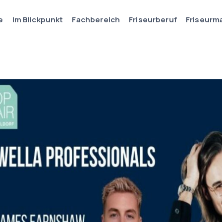
e
Im Blickpunkt
Fachbereich
Friseurberuf
Friseurm