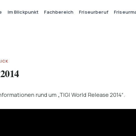
e
Im Blickpunkt
Fachbereich
Friseurberuf
Friseurm
LICK
 2014
nformationen rund um „TIGI World Release 2014“.