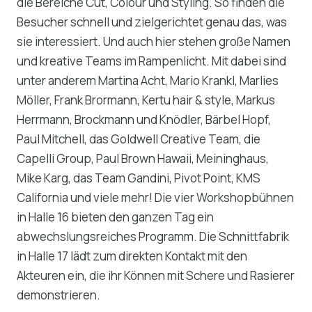
die Bereiche Cut, Colour und Styling. So finden die
Besucher schnell und zielgerichtet genau das, was
sie interessiert. Und auch hier stehen große Namen
und kreative Teams im Rampenlicht. Mit dabei sind
unter anderem Martina Acht, Mario Krankl, Marlies
Möller, Frank Brormann, Kertu hair & style, Markus
Herrmann, Brockmann und Knödler, Bärbel Hopf,
Paul Mitchell, das Goldwell Creative Team, die
Capelli Group, Paul Brown Hawaii, Meininghaus,
Mike Karg, das Team Gandini, Pivot Point, KMS
California und viele mehr! Die vier Workshopbühnen
in Halle 16 bieten den ganzen Tag ein
abwechslungsreiches Programm. Die Schnittfabrik
in Halle 17 lädt zum direkten Kontakt mit den
Akteuren ein, die ihr Können mit Schere und Rasierer
demonstrieren.