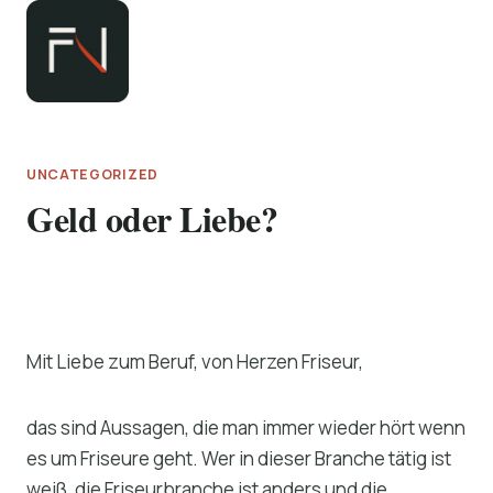
Zum
Inhalt
springen
UNCATEGORIZED
Geld oder Liebe?
Mit Liebe zum Beruf, von Herzen Friseur,
das sind Aussagen, die man immer wieder hört wenn
es um Friseure geht. Wer in dieser Branche tätig ist
weiß, die Friseurbranche ist anders und die