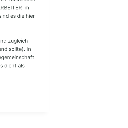
TARBEITER im
ind es die hier
und zugleich
d sollte). In
egemeinschaft
 dient als