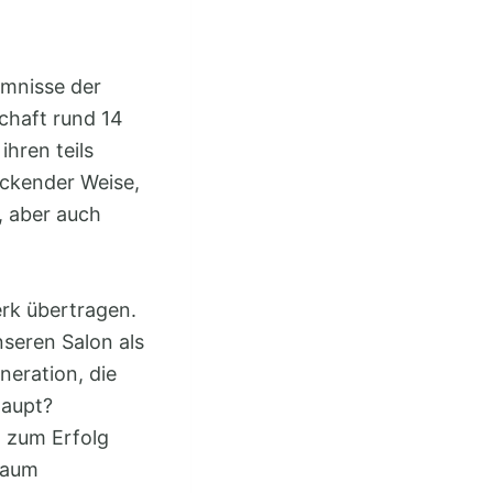
umnisse der
chaft rund 14
ihren teils
eckender Weise,
, aber auch
erk übertragen.
seren Salon als
neration, die
rhaupt?
z zum Erfolg
 kaum