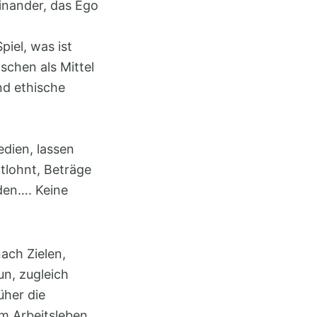
einander, das Ego
piel, was ist
schen als Mittel
nd ethische
edien, lassen
tlohnt, Beträge
den…. Keine
ach Zielen,
un, zugleich
üher die
m Arbeitsleben