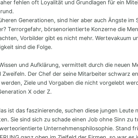
aher fehlen oft Loyalität und Grundlagen für ein Mit
grund.
rüheren Generationen, sind hier aber auch Ängste im S
r? Terrorgefahr, börsenorientierte Konzerne die Men
chten, Vorbilder gibt es nicht mehr. Wertevakuum u
igkeit sind die Folge.
 Wissen und Aufklärung, vermittelt durch die neuen M
 Zweifeln. Der Chef der seine Mitarbeiter schwarz en
 werden, Ziele und Vorgaben die nicht vorgelebt wer
Generation X oder Z.
as ist das faszinierende, suchen diese jungen Leute n
en. Sie sind sich zu schade einen Job ohne Sinn zu t
 werteorientierte Unternehmensphilosophie. Stand fr
NG ganz oben im Zielfeld der Firmen, so war es i