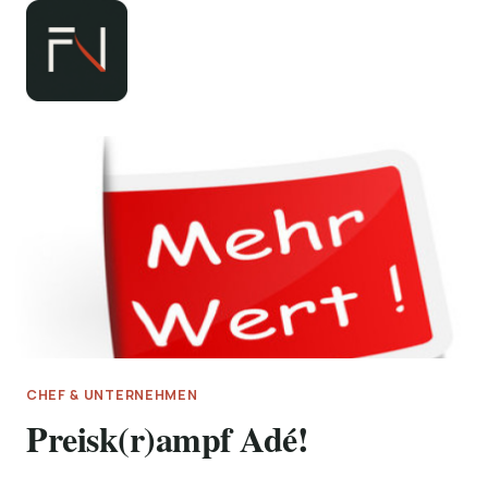
Zum
Inhalt
springen
CHEF & UNTERNEHMEN
Preisk(r)ampf Adé!