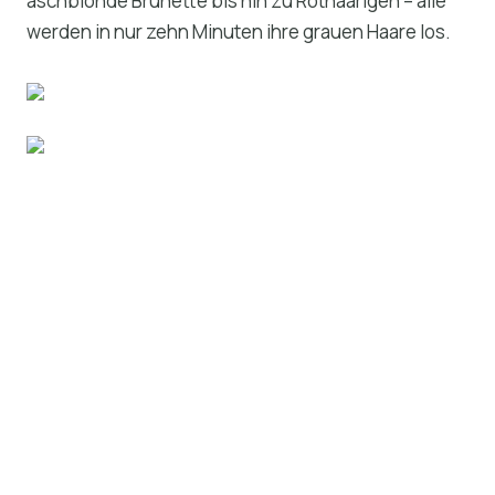
aschblonde Brünette bis hin zu Rothaarigen – alle
werden in nur zehn Minuten ihre grauen Haare los.