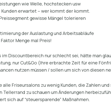
stungen wie Welle, hochstecken usw
unden erwartet – wer kommt der kommt.
issegment gewisse Mängel tolerieren
ptimierung der Auslastung und Arbeitsabläufe
 Faktor Menge mal Preis!
es im Discountbereich nur schlecht sei, hätte man g
ung, nur Cut&Go (Ihre erbrachte Zeit für eine Fönfri
hancen nutzen müssen / sollen um sich von diesen 
ie alle Friseursalons zu wenig Kunden, die Zahlen u
en Tellerrand zu schauen um Änderungen herbeizuführ
ert sich auf “steuersparende” Maßnahmen.