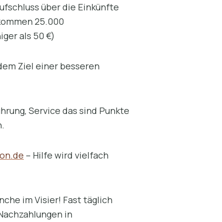
fschluss über die Einkünfte
u kommen 25.000
ger als 50 €)
 dem Ziel einer besseren
ührung, Service das sind Punkte
.
lon.de
– Hilfe wird vielfach
che im Visier! Fast täglich
Nachzahlungen in