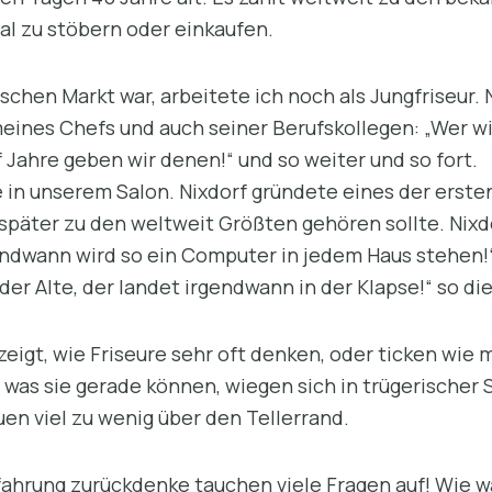
al zu stöbern oder einkaufen.
tschen Markt war, arbeitete ich noch als Jungfriseur.
ines Chefs und auch seiner Berufskollegen: „Wer wi
f Jahre geben wir denen!“ und so weiter und so fort.
e in unserem Salon. Nixdorf gründete eines der ers
äter zu den weltweit Größten gehören sollte. Nixdo
gendwann wird so ein Computer in jedem Haus stehen
 der Alte, der landet irgendwann in der Klapse!“ so d
zeigt, wie Friseure sehr oft denken, oder ticken wie 
 was sie gerade können, wiegen sich in trügerischer
uen viel zu wenig über den Tellerrand.
fahrung zurückdenke tauchen viele Fragen auf! Wie w