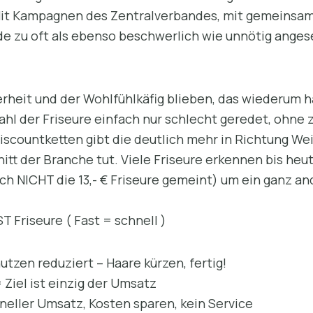
 Mit Kampagnen des Zentralverbandes, mit gemeinsa
de zu oft als ebenso beschwerlich wie unnötig ange
erheit und der Wohlfühlkäfig blieben, das wiederum 
zahl der Friseure einfach nur schlecht geredet, ohne 
Discountketten gibt die deutlich mehr in Richtung We
itt der Branche tut. Viele Friseure erkennen bis heut
ich NICHT die 13,- € Friseure gemeint) um ein ganz 
T Friseure ( Fast = schnell )
n reduziert – Haare kürzen, fertig!
el ist einzig der Umsatz
ler Umsatz, Kosten sparen, kein Service