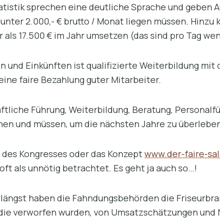
tistik sprechen eine deutliche Sprache und geben Au
nter 2.000,- € brutto / Monat liegen müssen. Hinz
als 17.500 € im Jahr umsetzen (das sind pro Tag weni
 und Einkünften ist qualifizierte Weiterbildung mit
ine faire Bezahlung guter Mitarbeiter.
ftliche Führung, Weiterbildung, Beratung, Personalf
nen und müssen, um die nächsten Jahre zu überleben
, des Kongresses oder das Konzept
www.der-faire-sa
t als unnötig betrachtet. Es geht ja auch so…!
n längst haben die Fahndungsbehörden die Friseurbran
 die verworfen wurden, von Umsatzschätzungen und 