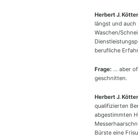
Herbert J. Kötte
längst und auch 
Waschen/Schneid
Dienstleistungsp
berufliche Erfah
Frage:
… aber of
geschnitten.
Herbert J. Kötter
qualifizierten B
abgestimmten Ha
Messerhaarschnit
Bürste eine Fris