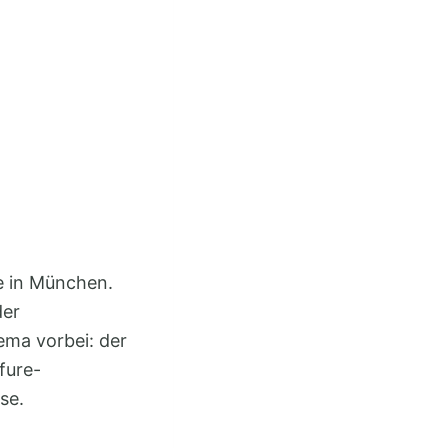
e in München.
der
ema vorbei: der
fure-
se.