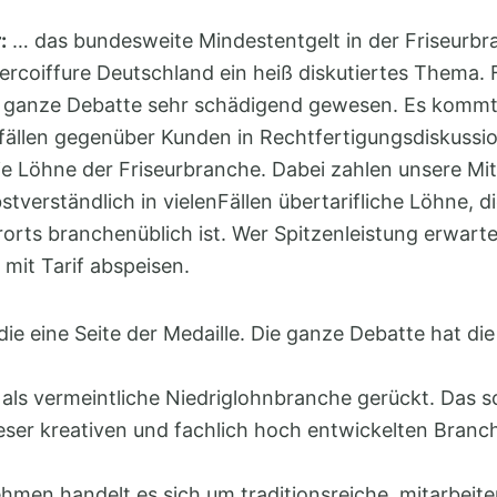
:
… das bundesweite Mindestentgelt in der Friseurb
tercoiffure Deutschland ein heiß diskutiertes Thema. 
die ganze Debatte sehr schädigend gewesen. Es kommt
elfällen gegenüber Kunden in Rechtfertigungsdiskuss
e Löhne der Friseurbranche. Dabei zahlen unsere Mit
bstverständlich in vielenFällen übertarifliche Löhne, 
erorts branchenüblich ist. Wer Spitzenleistung erwarte
 mit Tarif abspeisen.
 die eine Seite der Medaille. Die ganze Debatte hat di
 als vermeintliche Niedriglohnbranche gerückt. Das s
ser kreativen und fachlich hoch entwickelten Branc
hmen handelt es sich um traditionsreiche, mitarbeite