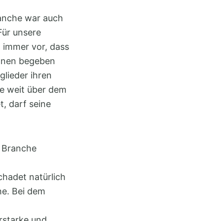
ranche war auch
Für unsere
 immer vor, dass
ionen begeben
glieder ihren
die weit über dem
t, darf seine
e Branche
chadet natürlich
he. Bei dem
rstarke und