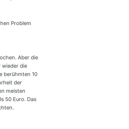
ichen Problem
rochen. Aber die
 wieder die
ie berühmten 10
rheit der
den meisten
s 50 Euro. Das
chten.