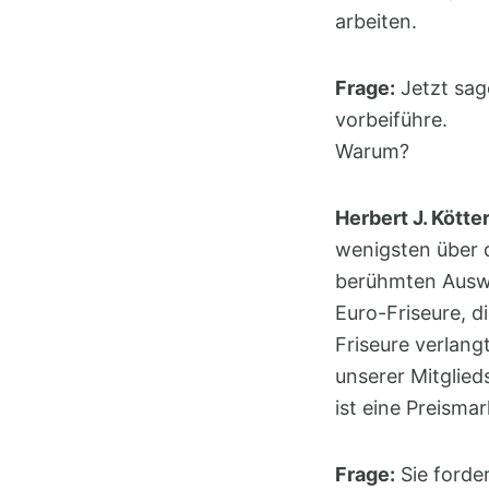
arbeiten.
Frage:
Jetzt sag
vorbeiführe.
Warum?
Herbert J. Kötter
wenigsten über d
berühmten Auswü
Euro-Friseure, d
Friseure verlang
unserer Mitglie
ist eine Preisma
Frage:
Sie forde