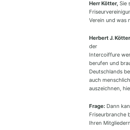
Herr Kötter,
Sie 
Friseurvereinigun
Verein und was 
Herbert J. Kötter
der
Intercoiffure we
berufen und brau
Deutschlands bes
auch menschlich
auszeichnen, hier
Frage:
Dann kann
Friseurbranche b
Ihren Mitglieder