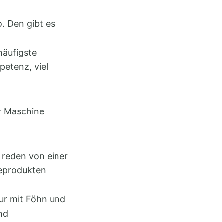
. Den gibt es
häufigste
petenz, viel
r Maschine
 reden von einer
geprodukten
eur mit Föhn und
und