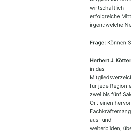
wirtschaftlich
erfolgreiche Mi
irgendwelche Ne
Frage:
Können Si
Herbert J. Kötter
in das
Mitgliedsverzeic
für jede Region 
zwei bis fünf Sa
Ort einen hervo
Fachkräftemangel
aus- und
weiterbilden, üb