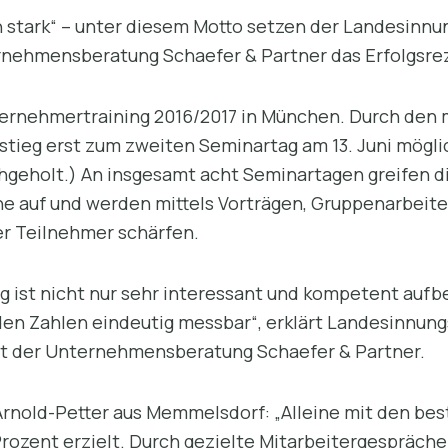
stark“ – unter diesem Motto setzen der Landesinnu
rnehmensberatung Schaefer & Partner das Erfolgsrez
ternehmertraining 2016/2017 in München. Durch den
tieg erst zum zweiten Seminartag am 13. Juni möglich
geholt.) An insgesamt acht Seminartagen greifen d
 auf und werden mittels Vorträgen, Gruppenarbeite
r Teilnehmer schärfen.
ng ist nicht nur sehr interessant und kompetent aufbe
den Zahlen eindeutig messbar“, erklärt Landesinnung
it der Unternehmensberatung Schaefer & Partner.
 Arnold-Petter aus Memmelsdorf: „Alleine mit den b
rozent erzielt. Durch gezielte Mitarbeitergespräche