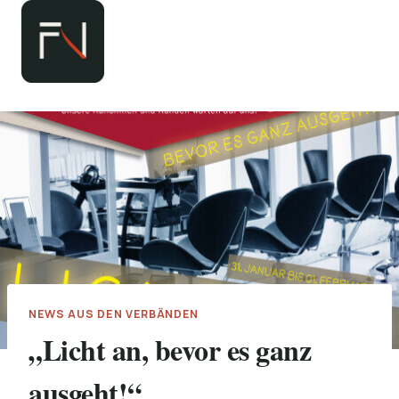
Zum
Inhalt
springen
NEWS AUS DEN VERBÄNDEN
„Licht an, bevor es ganz
ausgeht!“