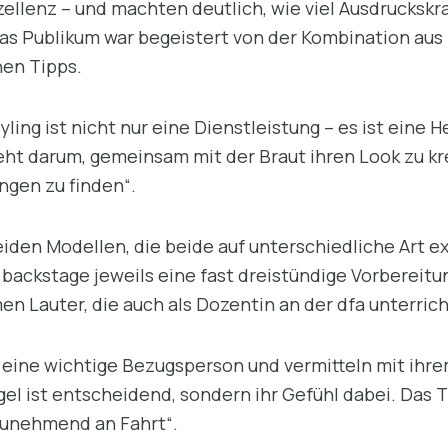
llenz – und machten deutlich, wie viel Ausdruckskraf
s Publikum war begeistert von der Kombination aus K
hen Tipps.
ling ist nicht nur eine Dienstleistung – es ist ein
eht darum, gemeinsam mit der Braut ihren Look zu kre
ngen zu finden“.
eiden Modellen, die beide auf unterschiedliche Art 
backstage jeweils eine fast dreistündige Vorbereitu
 Lauter, die auch als Dozentin an der dfa unterrich
g eine wichtige Bezugsperson und vermitteln mit ihr
egel ist entscheidend, sondern ihr Gefühl dabei. Das
 zunehmend an Fahrt“.