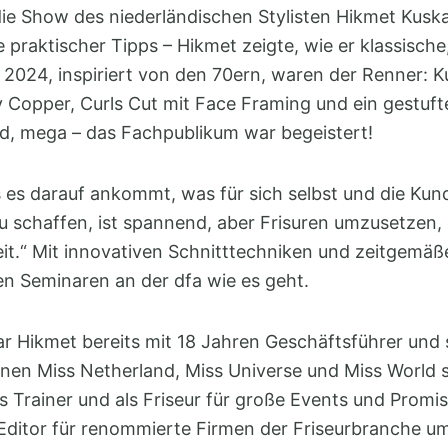
e Show des niederländischen Stylisten Hikmet Kuskal
praktischer Tipps – Hikmet zeigte, wie er klassische
n 2024, inspiriert von den 70ern, waren der Renner: Ku
Copper, Curls Cut mit Face Framing und ein gestufte
d, mega – das Fachpublikum war begeistert!
 es darauf ankommt, was für sich selbst und die Kund
schaffen, ist spannend, aber Frisuren umzusetzen, d
it.“ Mit innovativen Schnitttechniken und zeitgemäße
en Seminaren an der dfa wie es geht.
r Hikmet bereits mit 18 Jahren Geschäftsführer und s
onen Miss Netherland, Miss Universe und Miss World 
ls Trainer und als Friseur für große Events und Promi
s Editor für renommierte Firmen der Friseurbranche um