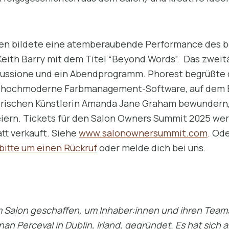
iten bildete eine atemberaubende Performance des 
Keith Barry mit dem Titel “Beyond Words”. Das zwe
ssione und ein Abendprogramm. Phorest begrüßte 
ie hochmoderne Farbmanagement-Software, auf dem 
irischen Künstlerin Amanda Jane Graham bewundern, 
eiern. Tickets für den Salon Owners Summit 2025 w
att verkauft. Siehe
www.salonownersummit.com
. Od
bitte um einen Rückruf
oder melde dich bei uns.
 Salon geschaffen, um Inhaber:innen und ihren Teams
 Perceval in Dublin, Irland, gegründet. Es hat sich a