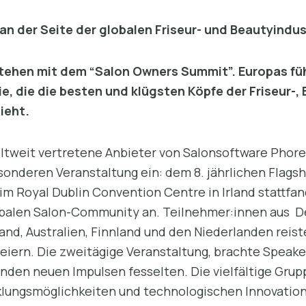
an der Seite der globalen Friseur- und Beautyindus
estehen mit dem “Salon Owners Summit”. Europas f
e, die die besten und klügsten Köpfe der Friseur-,
zieht.
ltweit vertretene Anbieter von Salonsoftware Phores
sonderen Veranstaltung ein: dem 8. jährlichen Flags
 im Royal Dublin Convention Centre in Irland stattfan
obalen Salon-Community an. Teilnehmer:innen aus D
land, Australien, Finnland und den Niederlanden reis
feiern. Die zweitägige Veranstaltung, brachte Speaker
enden neuen Impulsen fesselten. Die vielfältige Gru
lungsmöglichkeiten und technologischen Innovation