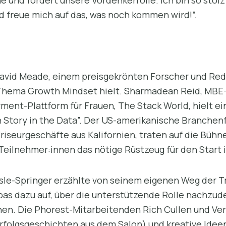
d freue mich auf das, was noch kommen wird!”.
avid Meade, einem preisgekrönten Forscher und Red
 Thema Growth Mindset hielt. Sharmadean Reid, MB
ent-Plattform für Frauen, The Stack World, hielt 
Story in the Data”. Der US-amerikanische Branchen
Friseurgeschäfte aus Kalifornien, traten auf die Büh
 Teilnehmer:innen das nötige Rüstzeug für den Start
le-Springer erzählte von seinem eigenen Weg der Tra
pas dazu auf, über die unterstützende Rolle nachzu
nen. Die Phorest-Mitarbeitenden Rich Cullen und Ver
(Erfolgsgeschichten aus dem Salon) und kreative Ide