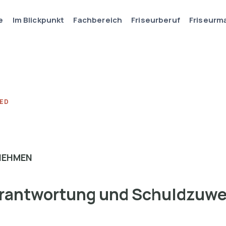
e
Im Blickpunkt
Fachbereich
Friseurberuf
Friseurm
ED
NEHMEN
erantwortung und Schuldzuw