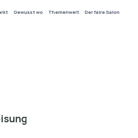
arkt
Gewusst wo
Themenwelt
Der faire Salon
eisung