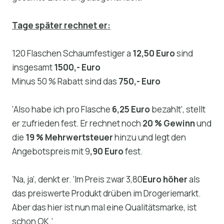
Tage später rechnet er:
120 Flaschen Schaumfestiger a
12,50 Euro
sind
insgesamt
1500,- Euro
Minus 50 % Rabatt sind das
750,- Euro
‘Also habe ich pro Flasche
6,25 Euro
bezahlt’, stellt
er zufrieden fest. Er rechnet noch
20 % Gewinn
und
die
19 % Mehrwertsteuer
hinzu und legt den
Angebotspreis mit 9
,90 Euro
fest.
‘Na, ja’, denkt er. ‘Im Preis zwar 3,80
Euro höher
als
das preiswerte Produkt drüben im Drogeriemarkt.
Aber das hier ist nun mal eine Qualitätsmarke, ist
schon OK.’