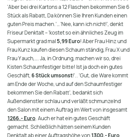
‘Aber bei drei Kartons a 12 Flaschen bekommen Sie 6
Stück als Rabatt, Da können Sie Ihren Kunden einen
guten Preis machen.’… ‘Nee, kann ich nicht!’, denkt
Friseur Denktalt – ‘kostet so ein ähnliches Zeug im
Supermarkt grad mal
5,99 Euro
! Aber Frau Hinz und
Frau Kunz kaufen diesen Schaum ständig, Frau X und
Frau Y auch,…. Ja, in Ordnung, machen wir so, drei
Kisten Schaumfestiger bitte! Ist ja doch ein gutes
Geschäft,
6 Stück umsonst
!’.. ‘Gut, die Ware kommt
am Ende der Woche, und auf den Schaumfestiger
bekommen Sie den Rabatt’, bedankt sich
Außendienstler schlau und verläßt schmunzelnd
den Salon mit einem Auftrag im Wert von insgesamt
1266.- Euro
. Auch er hat ein gutes Geschäft
gemacht. Schließlich hätten seinem Kunden
Denktalt ab einer Auftragshöhe von
1300,- Euro