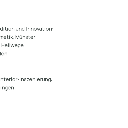
dition und Innovation:
metik, Münster
, Hellwege
den
nterior-Inszenierung:
lingen