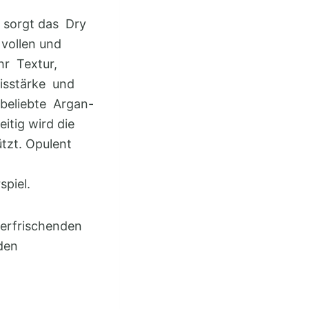
, sorgt das Dry
vollen und
hr Textur,
aisstärke und
beliebte Argan-
itig wird die
tzt. Opulent
piel.
 erfrischenden
den