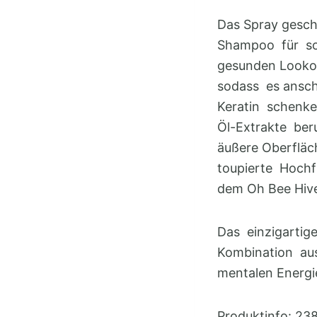
Das Spray gesch
Shampoo für so
gesunden Lookoh
sodass es ansch
Keratin schenke
Öl-Extrakte beru
äußere Oberfläc
toupierte Hochf
dem Oh Bee Hive
Das einzigarti
Kombination aus
mentalen Energi
Produktinfo: 23