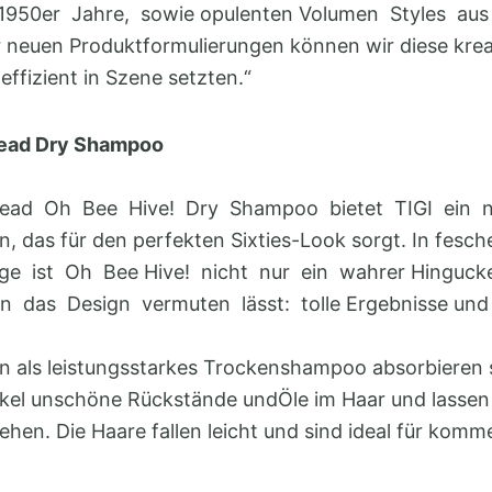
950er Jahre, sowie opulenten Volumen Styles au
r neuen Produktformulierungen können wir diese krea
effizient in Szene setzten.“
Head Dry Shampoo
ad Oh Bee Hive! Dry Shampoo bietet TIGI ein 
n, das für den perfekten Sixties-Look sorgt. In fesc
e ist Oh Bee Hive! nicht nur ein wahrer Hingucke
 das Design vermuten lässt: tolle Ergebnisse und 
on als leistungsstarkes Trockenshampoo absorbieren 
ikel unschöne Rückstände undÖle im Haar und lassen 
en. Die Haare fallen leicht und sind ideal für komm