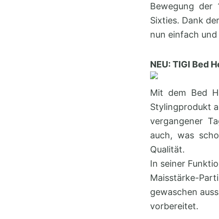
Bewegung der 1
Sixties. Dank de
nun einfach und 
NEU: TIGI Bed 
Mit dem Bed He
Stylingprodukt a
vergangener Tag
auch, was schon
Qualität.
In seiner Funkti
Maisstärke-Part
gewaschen ausseh
vorbereitet.