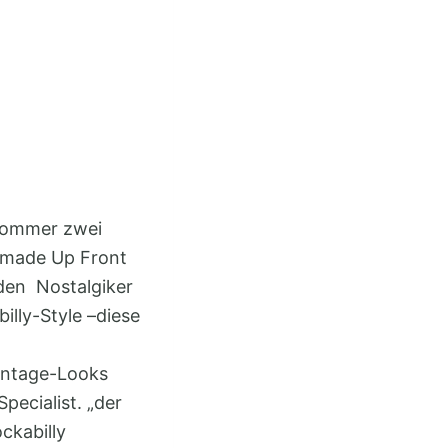
tsommer zwei
Pomade Up Front
den Nostalgiker
lly-Style –diese
Vintage-Looks
pecialist. „der
ckabilly