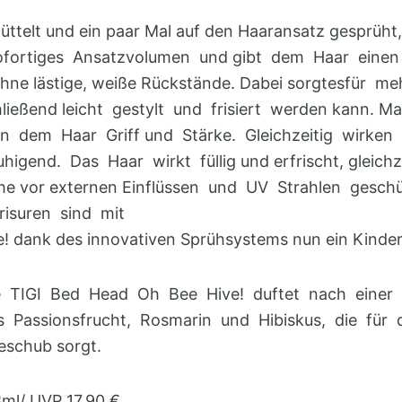
üttelt und ein paar Mal auf den Haaransatz gesprüht
fortiges Ansatzvolumen und gibt dem Haar einen 
ne lästige, weiße Rückstände. Dabei sorgtesfür me
ließend leicht gestylt und frisiert werden kann. M
n dem Haar Griff und Stärke. Gleichzeitig wirken 
higend. Das Haar wirkt füllig und erfrischt, gleichze
he vor externen Einflüssen und UV Strahlen geschü
risuren sind mit
! dank des innovativen Sprühsystems nun ein Kinders
ge TIGI Bed Head Oh Bee Hive! duftet nach einer
 Passionsfrucht, Rosmarin und Hibiskus, die für 
eschub sorgt.
8ml/ UVP 17,90 €