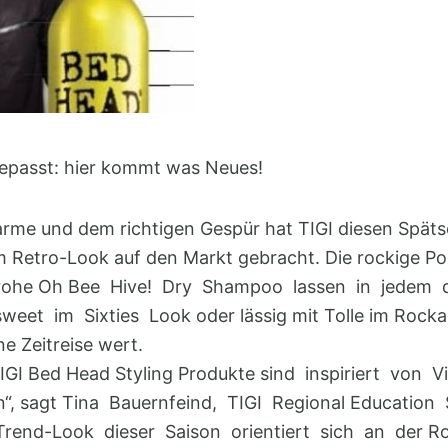
epasst: hier kommt was Neues!
Charme und dem richtigen Gespür hat TIGI diesen Spä
m Retro-Look auf den Markt gebracht. Die rockige 
frohe Oh Bee Hive! Dry Shampoo lassen in jedem 
et im Sixties Look oder lässig mit Tolle im Rockabi
ne Zeitreise wert.
IGI Bed Head Styling Produkte sind inspiriert von 
“, sagt Tina Bauernfeind, TIGI Regional Education S
rTrend-Look dieser Saison orientiert sich an der Ro