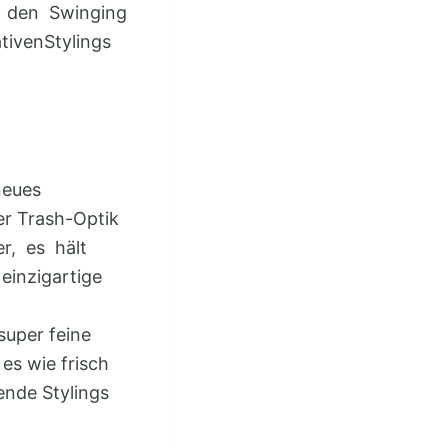
s den Swinging
tivenStylings
neues
her Trash-Optik
r, es hält
einzigartige
super feine
es wie frisch
ende Stylings