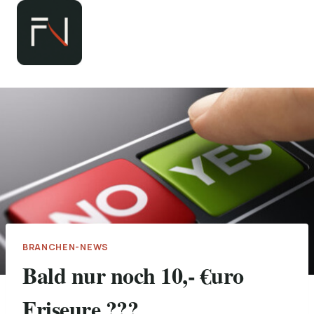
Zum
Inhalt
springen
BRANCHEN-NEWS
Bald nur noch 10,- €uro
Friseure ???