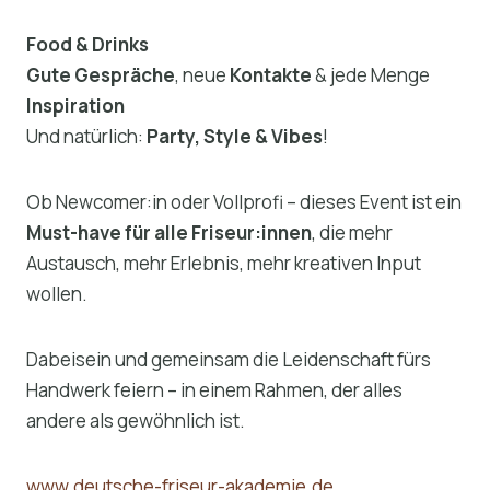
Food & Drinks
Gute Gespräche
, neue
Kontakte
& jede Menge
Inspiration
Und natürlich:
Party, Style & Vibes
!
Ob Newcomer:in oder Vollprofi – dieses Event ist ein
Must-have für alle Friseur:innen
, die mehr
Austausch, mehr Erlebnis, mehr kreativen Input
wollen.
Dabeisein und gemeinsam
die Leidenschaft fürs
Handwerk feiern – in einem Rahmen, der alles
andere als gewöhnlich ist.
www.deutsche-friseur-akademie.de