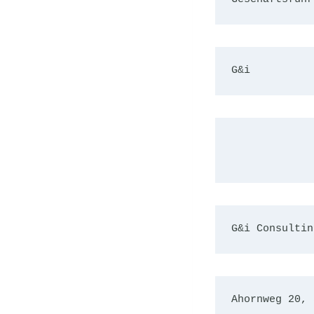
G&i
G&i Consultin
Ahornweg 20, 