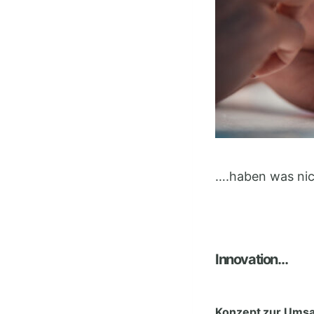
….haben was nic
Innovation…
Konzept zur Umsa