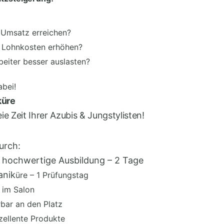
 Umsatz erreichen?
e Lohnkosten erh
ö
hen?
beiter besser auslasten?
abei!
küre
ie Zeit Ihrer Azubis & Jungstylisten!
urch:
, hochwertige Ausbildung – 2 Tage
anik
ü
re – 1 Pr
ü
f
u
ngstag
z im Salon
bar an den Platz
zellente Produkte