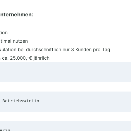
 Unternehmen:
tion
ptimal nutzen
kulation bei durchschnittlich nur 3 Kunden pro Tag
 ca. 25.000,-
€
j
ä
hrlich
 Betriebswirtin
erin