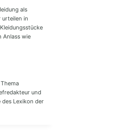
eidung als
urteilen in
 Kleidungsstücke
n Anlass wie
m Thema
hefredakteur und
 des Lexikon der