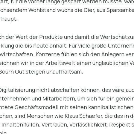
Art, für die vorher lange gespart werden musste, war
achsendem Wohlstand wuchs die Gier, aus Sparsamkei
rhaupt.
uch der Wert der Produkte und damit die Wertschätzu
cklung die bis heute anhält. Für viele große Untern
wirtschaften. Konzerne fühlen sich den Anlegern ver
zeichnen wir in der Arbeitswelt einen unglaublichen V
 Bourn Out steigen unaufhaltsam.
igitalisierung nicht abschaffen können, das wäre au
nternehmen und Mitarbeitern, um sich für ein gemei
chtete Geschäftsmodell mit seinen kannibalistischen
chen, sind Menschen wie Klaus Schaefer, die das in 
halten füllen. Vertrauen, Verlässlichkeit, Respekt s
olg.