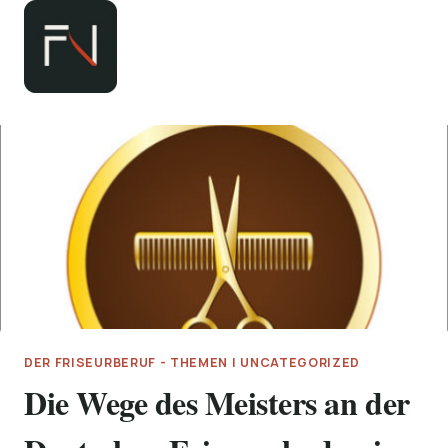
Zum
Inhalt
springen
DER FRISEURBERUF - THEMEN
|
UNCATEGORIZED
Die Wege des Meisters an der