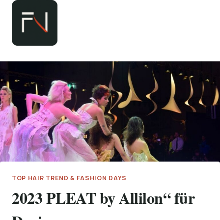
Zum
Inhalt
springen
TOP HAIR TREND & FASHION DAYS
2023 PLEAT by Allilon“ für