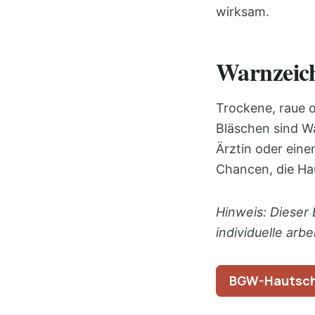
wirksam.
Warnzeich
Trockene, raue o
Bläschen sind Wa
Ärztin oder eine
Chancen, die Hau
Hinweis: Dieser 
individuelle arb
BGW-Hautsch