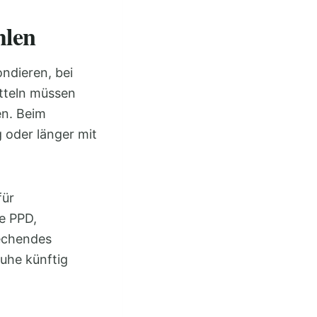
hlen
ondieren, bei
tteln müssen
n. Beim
 oder länger mit
für
ie PPD,
echendes
uhe künftig