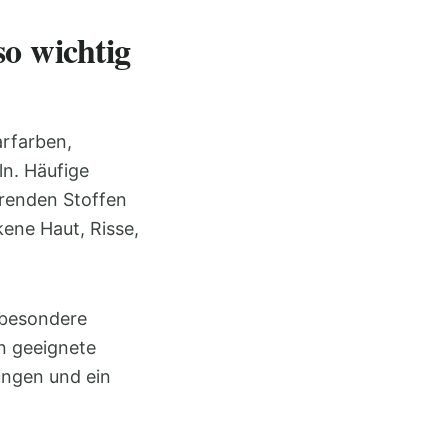
o wichtig
arfarben,
ln. Häufige
erenden Stoffen
kene Haut, Risse,
 besondere
n geeignete
ungen und ein