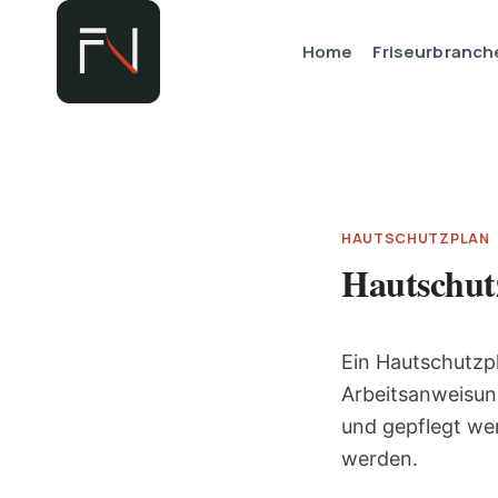
Zum
Inhalt
Home
Friseurbranch
springen
HAUTSCHUTZPLAN
Hautschut
Ein Hautschutzpl
Arbeitsanweisung
und gepflegt we
werden.