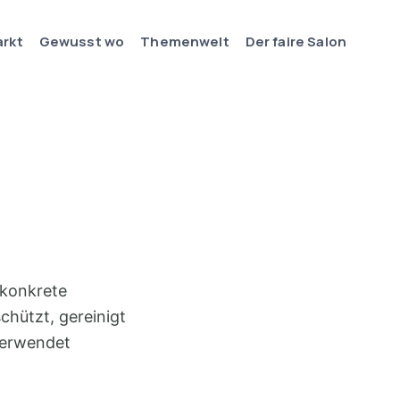
arkt
Gewusst wo
Themenwelt
Der faire Salon
 konkrete
chützt, gereinigt
verwendet