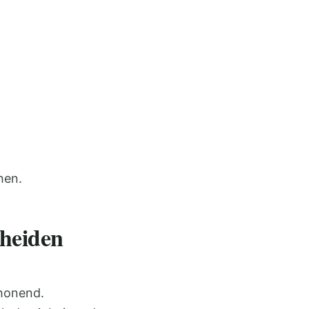
hen.
cheiden
honend.