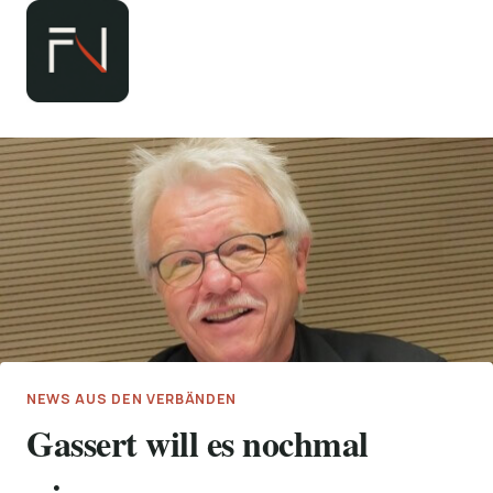
Zum
Inhalt
springen
NEWS AUS DEN VERBÄNDEN
Gassert will es nochmal